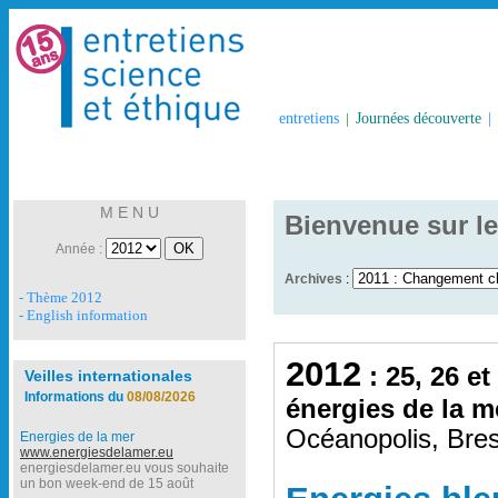
entretiens
|
Journées découverte
|
M E N U
Bienvenue sur le
Année :
Archives
:
- Thème 2012
- English information
2012
: 25, 26 et
Veilles internationales
Informations du
08/08/2026
énergies de la m
Océanopolis, Bres
Energies de la mer
www.energiesdelamer.eu
energiesdelamer.eu vous souhaite
un bon week-end de 15 août