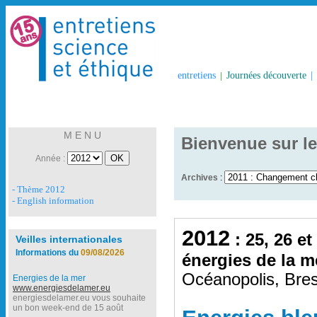
entretiens
|
Journées découverte
|
M E N U
Bienvenue sur le
Année :
Archives
:
- Thème 2012
- English information
2012
: 25, 26 et
Veilles internationales
Informations du
09/08/2026
énergies de la m
Océanopolis, Bres
Energies de la mer
www.energiesdelamer.eu
energiesdelamer.eu vous souhaite
un bon week-end de 15 août