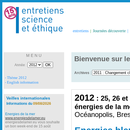
entretiens
|
Journées découverte
|
M E N U
Bienvenue sur le
Année :
Archives
:
- Thème 2012
- English information
2012
: 25, 26 et
Veilles internationales
Informations du
09/08/2026
énergies de la m
Océanopolis, Bres
Energies de la mer
www.energiesdelamer.eu
energiesdelamer.eu vous souhaite
un bon week-end de 15 août