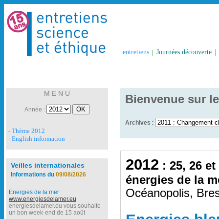
entretiens
|
Journées découverte
|
M E N U
Bienvenue sur le
Année :
Archives
:
- Thème 2012
- English information
2012
: 25, 26 et
Veilles internationales
Informations du
09/08/2026
énergies de la m
Océanopolis, Bres
Energies de la mer
www.energiesdelamer.eu
energiesdelamer.eu vous souhaite
un bon week-end de 15 août