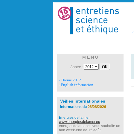
e
M E N U
Année :
- Thème 2012
- English information
Veilles internationales
Informations du
08/08/2026
Energies de la mer
www.energiesdelamer.eu
energiesdelamer.eu vous souhaite un
bon week-end de 15 août