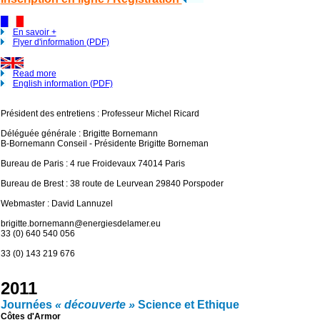
En savoir +
Flyer d'information (PDF)
Read more
English information (PDF)
Président des entretiens : Professeur Michel Ricard
Déléguée générale : Brigitte Bornemann
B-Bornemann Conseil - Présidente Brigitte Borneman
Bureau de Paris : 4 rue Froidevaux 74014 Paris
Bureau de Brest : 38 route de Leurvean 29840 Porspoder
Webmaster : David Lannuzel
brigitte.bornemann@energiesdelamer.eu
33 (0) 640 540 056
33 (0) 143 219 676
2011
Journées
« découverte »
Science et Ethique
Côtes d'Armor