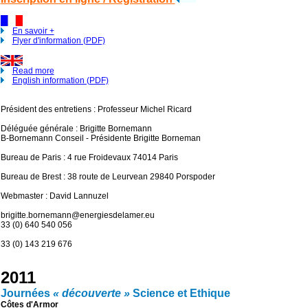
En savoir +
Flyer d'information (PDF)
Read more
English information (PDF)
Président des entretiens : Professeur Michel Ricard
Déléguée générale : Brigitte Bornemann
B-Bornemann Conseil - Présidente Brigitte Borneman
Bureau de Paris : 4 rue Froidevaux 74014 Paris
Bureau de Brest : 38 route de Leurvean 29840 Porspoder
Webmaster : David Lannuzel
brigitte.bornemann@energiesdelamer.eu
33 (0) 640 540 056
33 (0) 143 219 676
2011
Journées
« découverte »
Science et Ethique
Côtes d'Armor