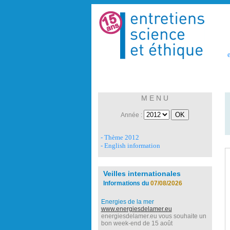
e
M E N U
Année :
- Thème 2012
- English information
Veilles internationales
Informations du
07/08/2026
Energies de la mer
www.energiesdelamer.eu
energiesdelamer.eu vous souhaite un
bon week-end de 15 août