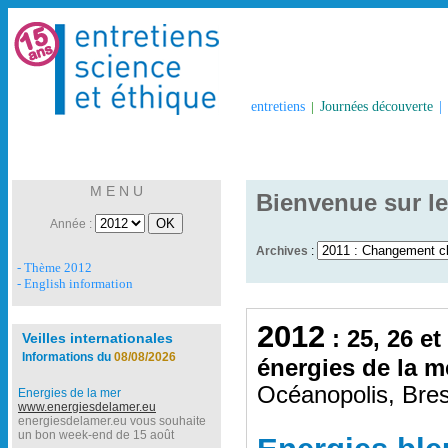
entretiens
|
Journées découverte
|
M E N U
Bienvenue sur le
Année :
Archives
:
- Thème 2012
- English information
2012
: 25, 26 et
Veilles internationales
Informations du
08/08/2026
énergies de la m
Océanopolis, Bres
Energies de la mer
www.energiesdelamer.eu
energiesdelamer.eu vous souhaite
un bon week-end de 15 août