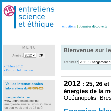
entretiens
|
Journées découverte
|
M E N U
Bienvenue sur le
Année :
Archives
:
- Thème 2012
- English information
2012
: 25, 26 et
Veilles internationales
Informations du
08/08/2026
énergies de la m
Océanopolis, Bres
Energies de la mer
www.energiesdelamer.eu
energiesdelamer.eu vous souhaite
un bon week-end de 15 août