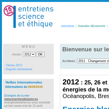
entretiens
|
Journées découverte
|
M E N U
Bienvenue sur le
Année :
Archives
:
- Thème 2012
- English information
2012
: 25, 26 et
Veilles internationales
Informations du
08/08/2026
énergies de la m
Océanopolis, Bres
Energies de la mer
www.energiesdelamer.eu
energiesdelamer.eu vous souhaite
un bon week-end de 15 août