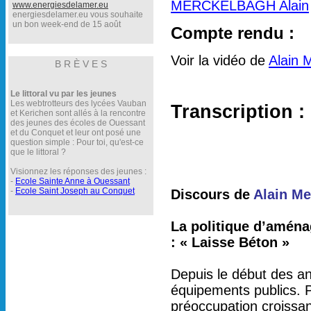
MERCKELBAGH Alain
www.energiesdelamer.eu
energiesdelamer.eu vous souhaite
un bon week-end de 15 août
Compte rendu :
Voir la vidéo de
Alain 
B R È V E S
Le littoral vu par les jeunes
Les webtrotteurs des lycées Vauban
Transcription :
et Kerichen sont allés à la rencontre
des jeunes des écoles de Ouessant
et du Conquet et leur ont posé une
question simple : Pour toi, qu'est-ce
que le littoral ?
Visionnez les réponses des jeunes :
-
Ecole Sainte Anne à Ouessant
-
Ecole Saint Joseph au Conquet
Discours de
Alain M
La politique d’aména
: « Laisse Béton »
Depuis le début des ann
équipements publics.
préoccupation croissant