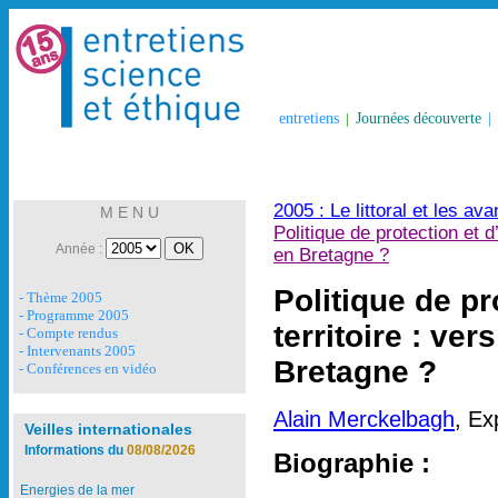
entretiens
|
Journées découverte
|
2005 : Le littoral et les av
M E N U
Politique de protection et 
Année :
en Bretagne ?
Politique de p
- Thème 2005
- Programme 2005
territoire : ve
- Compte rendus
- Intervenants 2005
Bretagne ?
- Conférences en vidéo
Alain Merckelbagh
, Ex
Veilles internationales
Informations du
08/08/2026
Biographie :
Energies de la mer