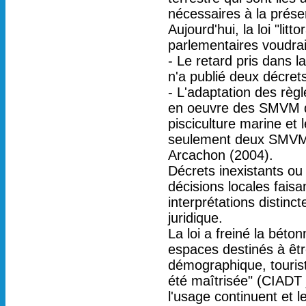
nécessaires à la préserv
Aujourd'hui, la loi "litt
parlementaires voudrai
- Le retard pris dans l
n'a publié deux décrets
- L'adaptation des règ
en oeuvre des SMVM do
pisciculture marine et 
seulement deux SMVM on
Arcachon (2004).
Décrets inexistants ou 
décisions locales fais
interprétations distinc
juridique.
La loi a freiné la béton
espaces destinés à êtr
démographique, tourist
été maîtrisée" (CIADT j
l'usage continuent et 