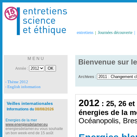
entretiens
|
Journées découverte
|
M E N U
Bienvenue sur le
Année :
Archives
:
- Thème 2012
- English information
2012
: 25, 26 et
Veilles internationales
Informations du
08/08/2026
énergies de la m
Océanopolis, Bres
Energies de la mer
www.energiesdelamer.eu
energiesdelamer.eu vous souhaite
un bon week-end de 15 août