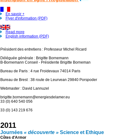
En savoir +
Flyer d'information (PDF)
Read more
English information (PDF)
Président des entretiens : Professeur Michel Ricard
Déléguée générale : Brigitte Bornemann
B-Bornemann Conseil - Présidente Brigitte Borneman
Bureau de Paris : 4 rue Froidevaux 74014 Paris
Bureau de Brest : 38 route de Leurvean 29840 Porspoder
Webmaster : David Lannuzel
brigitte.bornemann@energiesdelamer.eu
33 (0) 640 540 056
33 (0) 143 219 676
2011
Journées
« découverte »
Science et Ethique
Côtes d'Armor