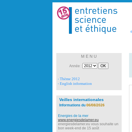
e
M E N U
Année :
- Thème 2012
- English information
Veilles internationales
Informations du
06/08/2026
Energies de la mer
www.energiesdelamer.eu
energiesdelamer.eu vous souhaite un
bon week-end de 15 août