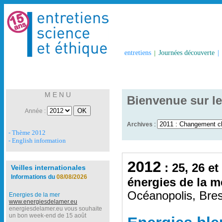
entretiens
|
Journées découverte
|
M E N U
Bienvenue sur le
Année :
Archives
:
- Thème 2012
- English information
2012
: 25, 26 et
Veilles internationales
Informations du
08/08/2026
énergies de la m
Océanopolis, Bres
Energies de la mer
www.energiesdelamer.eu
energiesdelamer.eu vous souhaite
un bon week-end de 15 août