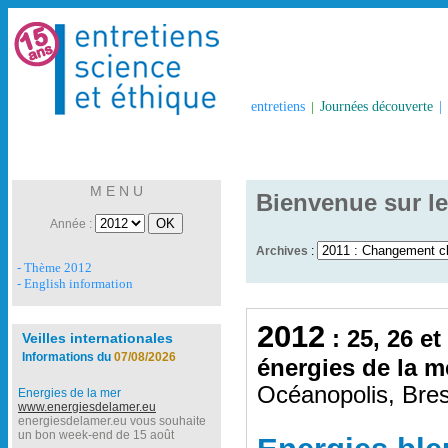
entretiens
|
Journées découverte
|
M E N U
Bienvenue sur le
Année :
Archives
:
- Thème 2012
- English information
2012
: 25, 26 et
Veilles internationales
Informations du
07/08/2026
énergies de la m
Océanopolis, Bres
Energies de la mer
www.energiesdelamer.eu
energiesdelamer.eu vous souhaite
un bon week-end de 15 août