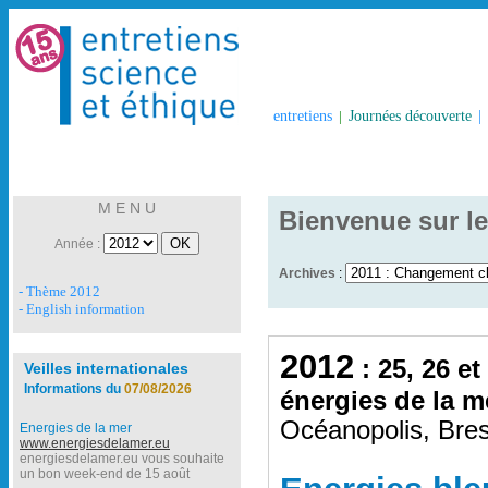
entretiens
|
Journées découverte
|
M E N U
Bienvenue sur le
Année :
Archives
:
- Thème 2012
- English information
2012
: 25, 26 et
Veilles internationales
Informations du
07/08/2026
énergies de la m
Océanopolis, Bres
Energies de la mer
www.energiesdelamer.eu
energiesdelamer.eu vous souhaite
un bon week-end de 15 août