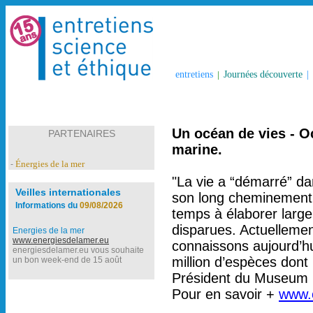
entretiens
|
Journées découverte
|
Un océan de vies - Oc
PARTENAIRES
marine.
Énergies de la mer
-
"La vie a “démarré” dan
Veilles internationales
son long cheminement 
Informations du
09/08/2026
temps à élaborer large
disparues. Actuellemen
Energies de la mer
www.energiesdelamer.eu
connaissons aujourd’hu
energiesdelamer.eu vous souhaite
million d’espèces dont
un bon week-end de 15 août
Président du Museum Na
Pour en savoir +
www.