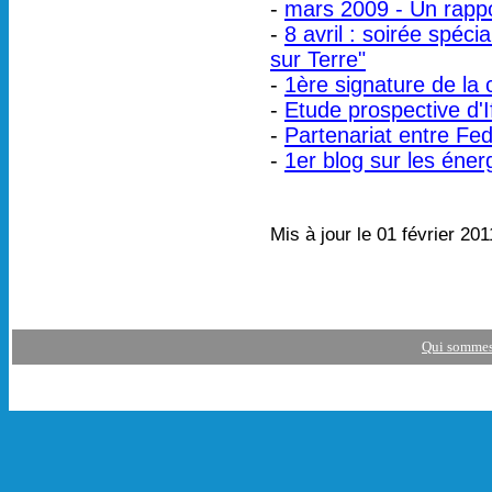
-
mars 2009 - Un rappo
-
8 avril : soirée spéci
sur Terre"
-
1ère signature de la
-
Etude prospective d'
-
Partenariat entre Fed
-
1er blog sur les éner
Mis à jour le 01 février 20
Qui sommes