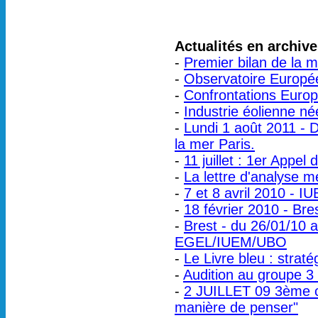
Actualités en archive
-
Premier bilan de la m
-
Observatoire Europée
-
Confrontations Europ
-
Industrie éolienne né
-
Lundi 1 août 2011 - 
la mer Paris.
-
11 juillet : 1er Appel 
-
La lettre d'analyse m
-
7 et 8 avril 2010 - 
-
18 février 2010 - Br
-
Brest - du 26/01/10 
EGEL/IUEM/UBO
-
Le Livre bleu : strat
-
Audition au groupe 3
-
2 JUILLET 09 3ème c
manière de penser"