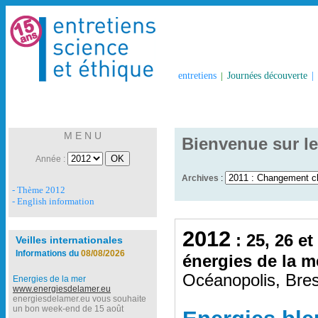
entretiens
|
Journées découverte
|
M E N U
Bienvenue sur le
Année :
Archives
:
- Thème 2012
- English information
2012
: 25, 26 et
Veilles internationales
Informations du
08/08/2026
énergies de la m
Océanopolis, Bres
Energies de la mer
www.energiesdelamer.eu
energiesdelamer.eu vous souhaite
un bon week-end de 15 août