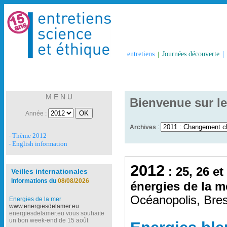
entretiens
|
Journées découverte
|
M E N U
Bienvenue sur le
Année :
Archives
:
- Thème 2012
- English information
2012
: 25, 26 et
Veilles internationales
Informations du
08/08/2026
énergies de la m
Océanopolis, Bres
Energies de la mer
www.energiesdelamer.eu
energiesdelamer.eu vous souhaite
un bon week-end de 15 août