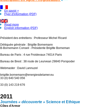
En savoir +
Flyer d'information (PDF)
Read more
English information (PDF)
Président des entretiens : Professeur Michel Ricard
Déléguée générale : Brigitte Bornemann
B-Bornemann Conseil - Présidente Brigitte Borneman
Bureau de Paris : 4 rue Froidevaux 74014 Paris
Bureau de Brest : 38 route de Leurvean 29840 Porspoder
Webmaster : David Lannuzel
brigitte.bornemann@energiesdelamer.eu
33 (0) 640 540 056
33 (0) 143 219 676
2011
Journées
« découverte »
Science et Ethique
Côtes d'Armor