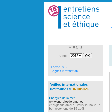
e
M E N U
Année :
- Thème 2012
- English information
Veilles internationales
Informations du
07/08/2026
Energies de la mer
www.energiesdelamer.eu
energiesdelamer.eu vous souhaite un
bon week-end de 15 août