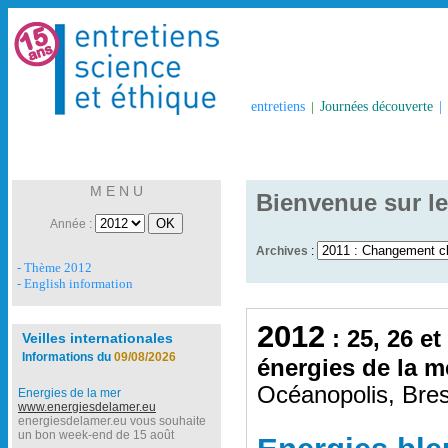
entretiens
|
Journées découverte
|
M E N U
Bienvenue sur le
Année :
Archives
:
- Thème 2012
- English information
2012
: 25, 26 et
Veilles internationales
Informations du
09/08/2026
énergies de la m
Océanopolis, Bres
Energies de la mer
www.energiesdelamer.eu
energiesdelamer.eu vous souhaite
un bon week-end de 15 août