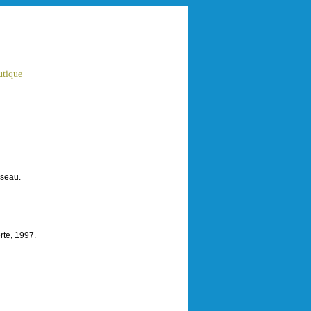
tique
éseau.
te, 1997.