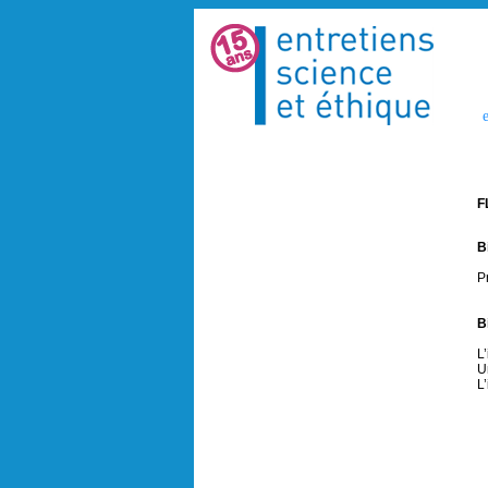
e
F
B
P
B
L
U
L