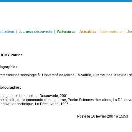
ntretiens
|
Journées découverte
|
Partenaires
|
Actualités
|
Interventions
|
Bou
LICHY Patrice
iographie :
rofesseur de sociologie à l'Université de Marne-La-Vallée, Directeur de la revue R
ibliographie :
’imaginaire d’Internet, La Découverte, 2001.
ne histoire de la communication moderne, Poche Sciences Humaines, La Découver
’innovation technique, La Découverte, 1995.
Posté le 16 février 2007 à 15:53