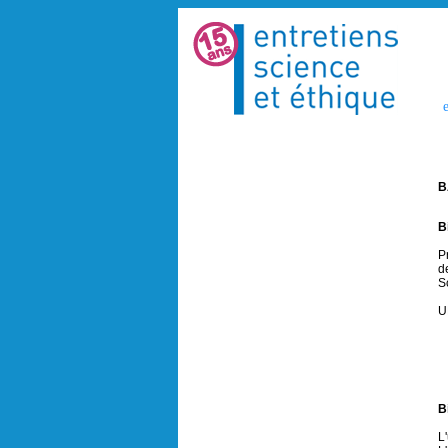
e
B
B
P
d
S
U
B
L