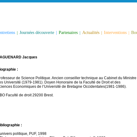
ntretiens
|
Journées découverte
|
Partenaires
|
Actualités
|
Interventions
|
Bou
AGUENARD Jacques
iographie :
rofesseur de Science Politique. Ancien conseiller technique au Cabinet du Ministre
es Université (1979-1981). Doyen Honoraire de la Faculté de Droit et des
ciences Economiques de l’Université de Bretagne Occidentales(1981-1986).
BO Faculté de droit 29200 Brest.
ibliographie :
'univers politique, PUF, 1998