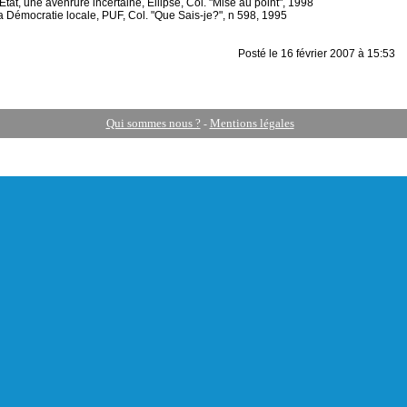
Etat, une avenrure incertaine, Ellipse, Col. "Mise au point", 1998
a Démocratie locale, PUF, Col. "Que Sais-je?", n 598, 1995
Posté le 16 février 2007 à 15:53
Qui sommes nous ?
Mentions légales
-