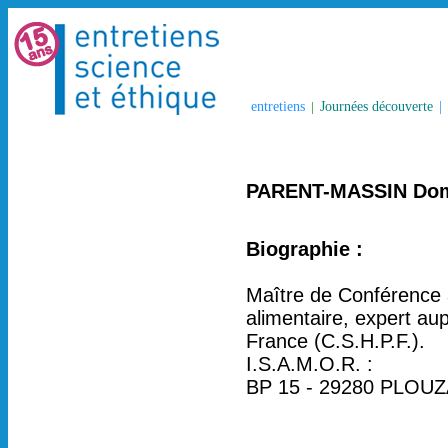
entretiens
|
Journées découverte
|
PARENT-MASSIN Dom
Biographie :
Maître de Conférence à
alimentaire, expert au
France (C.S.H.P.F.).
I.S.A.M.O.R. :
BP 15 - 29280 PLOU