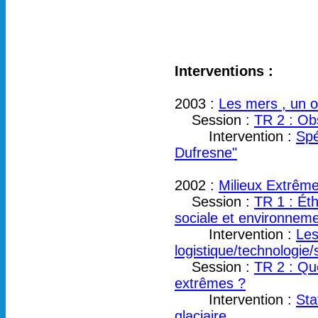
Interventions :
2003 :
Les mers , un o
Session :
TR 2 : Ob
Intervention :
Spé
Dufresne"
2002 :
Milieux Extrême
Session :
TR 1 : Éth
sociale et environnem
Intervention :
Les
logistique/technologie/
Session :
TR 2 : Que
extrêmes ?
Intervention :
Sta
glaciaire