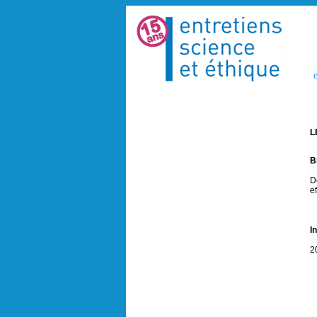
e
L
B
D
e
I
2
S
I