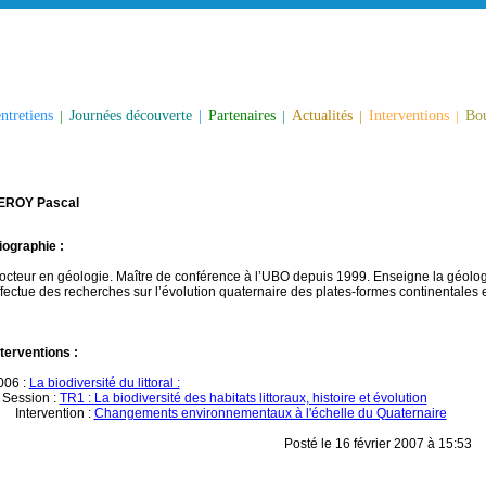
ntretiens
|
Journées découverte
|
Partenaires
|
Actualités
|
Interventions
|
Bou
EROY Pascal
iographie :
octeur en géologie. Maître de conférence à l’UBO depuis 1999. Enseigne la géologi
ffectue des recherches sur l’évolution quaternaire des plates-formes continentales et 
nterventions :
006 :
La biodiversité du littoral :
ession :
TR1 : La biodiversité des habitats littoraux, histoire et évolution
ntervention :
Changements environnementaux à l'échelle du Quaternaire
Posté le 16 février 2007 à 15:53