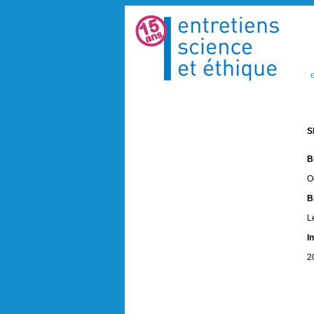
e
S
B
O
B
L
I
2
S
I