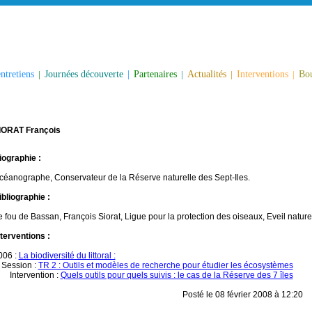
ntretiens
|
Journées découverte
|
Partenaires
|
Actualités
|
Interventions
|
Bou
IORAT François
iographie :
céanographe, Conservateur de la Réserve naturelle des Sept-Iles.
ibliographie :
e fou de Bassan, François Siorat, Ligue pour la protection des oiseaux, Eveil nature
nterventions :
006 :
La biodiversité du littoral :
ession :
TR 2 : Outils et modèles de recherche pour étudier les écosystèmes
ntervention :
Quels outils pour quels suivis : le cas de la Réserve des 7 îles
Posté le 08 février 2008 à 12:20