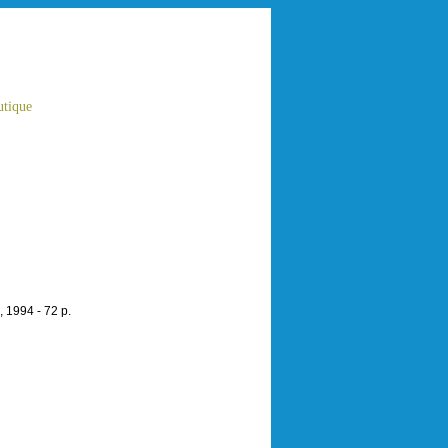
tique
, 1994 - 72 p.