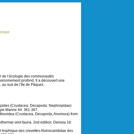
tique
ier de l’écologie des communautés
vironnement profond. Il a découvert une
 au sud de l’île de Pâques.
mopides (Crustacea: Decapoda: Nephropidae)
ogie Marine 44: 361-367.
alatheoidea (Crustacea, Decapoda, Anomura) from
hermal vent fauna. 2nd edition. Denisia 18:
 trophique des crevettes Alvinocarididae des