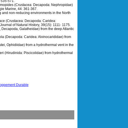
: 535-571.
hymopides (Crustacea: Decapoda: Nephropidae)
gie Marine, 44: 361-367.
g and non-reducing environments in the North
hace (Crustacea: Decapoda: Caridea:
Journal of Natural History, 39(15): 1111- 1175.
 Decapoda, Galatheidae) from the deep Atlantic
ola (Decapoda: Caridea: Alvinocarididae) from
stei, Ophidiidae) from a hydrothermal vent in the
ri (Hirudinida: Piscicolidae) from hydrothermal
eloppement Durable