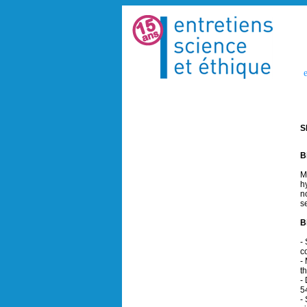
e
S
B
M
h
n
s
B
-
c
-
t
-
5
-