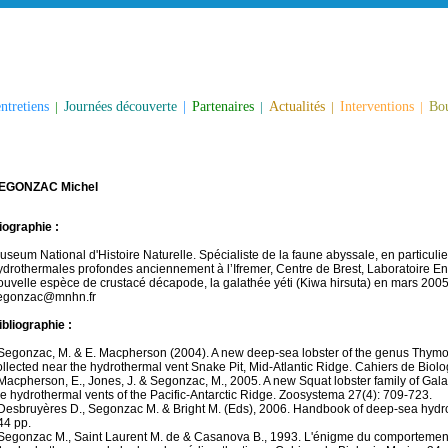
ntretiens
|
Journées découverte
|
Partenaires
|
Actualités
|
Interventions
|
Bou
EGONZAC Michel
iographie :
useum National d'Histoire Naturelle. Spécialiste de la faune abyssale, en particul
ydrothermales profondes anciennement à l’Ifremer, Centre de Brest, Laboratoire En
ouvelle espèce de crustacé décapode, la galathée yéti (Kiwa hirsuta) en mars 2005,
egonzac@mnhn.fr
ibliographie :
 Segonzac, M. & E. Macpherson (2004). A new deep-sea lobster of the genus Thy
ollected near the hydrothermal vent Snake Pit, Mid-Atlantic Ridge. Cahiers de Biol
 Macpherson, E., Jones, J. & Segonzac, M., 2005. A new Squat lobster family of G
he hydrothermal vents of the Pacific-Antarctic Ridge. Zoosystema 27(4): 709-723.
 Desbruyères D., Segonzac M. & Bright M. (Eds), 2006. Handbook of deep-sea hydrot
44 pp.
 Segonzac M., Saint Laurent M. de & Casanova B., 1993. L'énigme du comportement