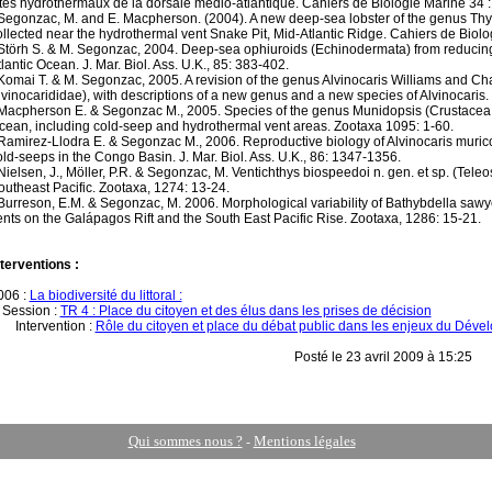
ites hydrothermaux de la dorsale médio-atlantique. Cahiers de Biologie Marine 34 
 Segonzac, M. and E. Macpherson. (2004). A new deep-sea lobster of the genus T
ollected near the hydrothermal vent Snake Pit, Mid-Atlantic Ridge. Cahiers de Biolo
 Störh S. & M. Segonzac, 2004. Deep-sea ophiuroids (Echinodermata) from reducin
lantic Ocean. J. Mar. Biol. Ass. U.K., 85: 383-402.
 Komai T. & M. Segonzac, 2005. A revision of the genus Alvinocaris Williams and C
lvinocarididae), with descriptions of a new genus and a new species of Alvinocaris. 
 Macpherson E. & Segonzac M., 2005. Species of the genus Munidopsis (Crustacea,
cean, including cold-seep and hydrothermal vent areas. Zootaxa 1095: 1-60.
 Ramirez-Llodra E. & Segonzac M., 2006. Reproductive biology of Alvinocaris muric
old-seeps in the Congo Basin. J. Mar. Biol. Ass. U.K., 86: 1347-1356.
 Nielsen, J., Möller, P.R. & Segonzac, M. Ventichthys biospeedoi n. gen. et sp. (Teleo
outheast Pacific. Zootaxa, 1274: 13-24.
 Burreson, E.M. & Segonzac, M. 2006. Morphological variability of Bathybdella sawye
ents on the Galápagos Rift and the South East Pacific Rise. Zootaxa, 1286: 15-21.
nterventions :
006 :
La biodiversité du littoral :
ession :
TR 4 : Place du citoyen et des élus dans les prises de décision
ntervention :
Rôle du citoyen et place du débat public dans les enjeux du Dév
Posté le 23 avril 2009 à 15:25
Qui sommes nous ?
Mentions légales
-