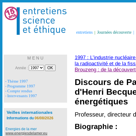
entretiens
|
Journées découverte
|
1997 : L’industrie nucléair
M E N U
la radioactivité et de la fi
Année :
Brouzeng : de la découvert
Discours de Pa
- Thème 1997
- Programme 1997
d'Henri Becque
- Compte rendus
- Intervenants 1997
énergétiques
Veilles internationales
Professeur, directeur 
Informations du
06/08/2026
Biographie :
Energies de la mer
www.energiesdelamer.eu