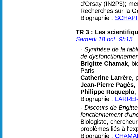
d'Orsay (IN2P3); me
Recherches sur la Ge
Biographie :
SCHAPI
TR 3 : Les scientifiq
Samedi 18 oct. 9h15
-
Synthèse de la tabl
de dysfonctionnement
Brigitte Chamak
, b
Paris
Catherine Larrère
, 
Jean-Pierre Pagès
,
Philippe Roqueplo
,
Biographie :
LARRER
-
Discours de Brigit
fonctionnement d'une
Biologiste, chercheu
problèmes liés à l'ex
Biographie :
CHAMAK 