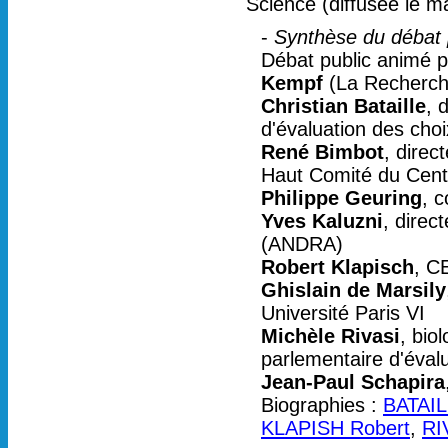
Science (diffusée le m
-
Synthèse du débat 
Débat public animé 
Kempf
(La Recherch
Christian Bataille
, 
d'évaluation des choi
René Bimbot
, dire
Haut Comité du Cente
Philippe Geuring
, c
Yves Kaluzni
, direc
(ANDRA)
Robert Klapisch
, C
Ghislain de Marsily
Université Paris VI
Michèle Rivasi
, bio
parlementaire d'évalu
Jean-Paul Schapira
Biographies :
BATAIL
KLAPISH Robert
,
RI