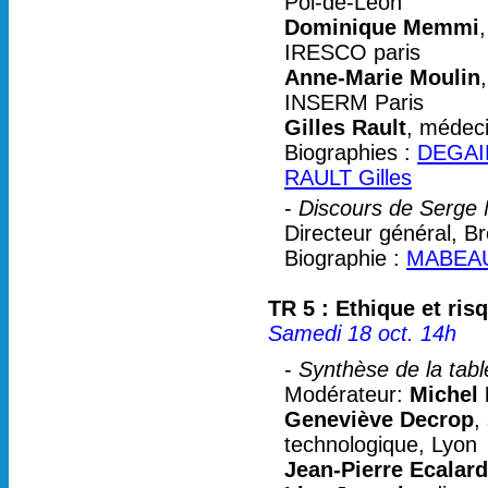
Pol-de-Léon
Dominique Memmi
IRESCO paris
Anne-Marie Moulin
INSERM Paris
Gilles Rault
, médeci
Biographies :
DEGAIL
RAULT Gilles
-
Discours de Serge
Directeur général, B
Biographie :
MABEAU
TR 5 : Ethique et ris
Samedi 18 oct. 14h
-
Synthèse de la tabl
Modérateur:
Michel
Geneviève Decrop
,
technologique, Lyon
Jean-Pierre Ecalard