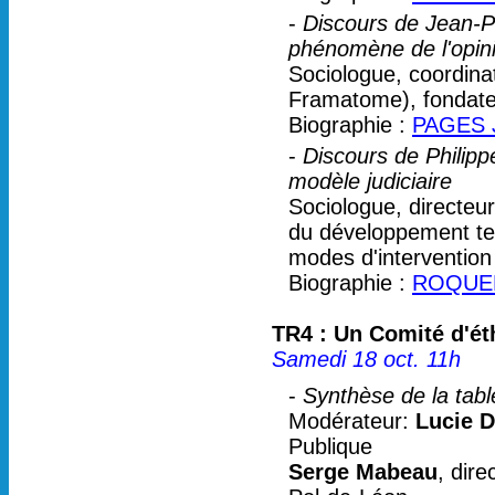
-
Discours de Jean-Pi
phénomène de l'opin
Sociologue, coordin
Framatome), fondate
Biographie :
PAGES J
-
Discours de Philippe
modèle judiciaire
Sociologue, directeur
du développement tec
modes d'intervention 
Biographie :
ROQUEP
TR4 : Un Comité d'ét
Samedi 18 oct. 11h
-
Synthèse de la tabl
Modérateur:
Lucie D
Publique
Serge Mabeau
, dir