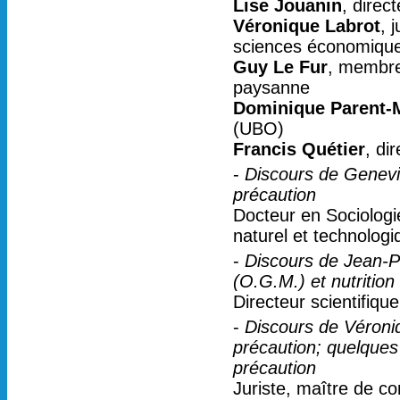
Lise Jouanin
, direc
Véronique Labrot
, 
sciences économiqu
Guy Le Fur
, membre
paysanne
Dominique Parent-
(UBO)
Francis Quétier
, di
-
Discours de Geneviè
précaution
Docteur en Sociologie
naturel et technologi
-
Discours de Jean-P
(O.G.M.) et nutrition
Directeur scientifiq
-
Discours de Véroniq
précaution; quelques 
précaution
Juriste, maître de c