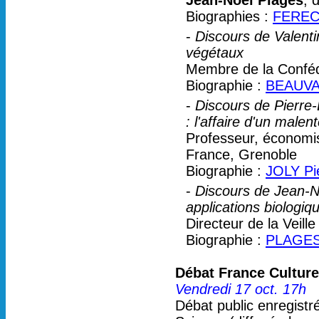
Jean-Noël Plagès
, 
Biographies :
FEREC
-
Discours de Valent
végétaux
Membre de la Conféd
Biographie :
BEAUVAL
-
Discours de Pierre-
: l'affaire d'un male
Professeur, économis
France, Grenoble
Biographie :
JOLY Pi
-
Discours de Jean-N
applications biologiq
Directeur de la Veill
Biographie :
PLAGES
Débat France Culture
Vendredi 17 oct. 17h
Débat public enregistr