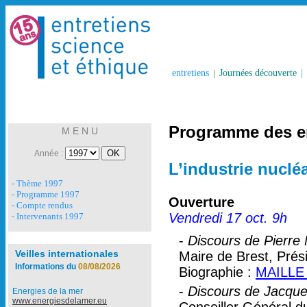
entretiens
|
Journées découverte
|
Programme des en
M E N U
Année :
L’industrie nucléa
- Thème 1997
- Programme 1997
Ouverture
- Compte rendus
Vendredi 17 oct. 9h
- Intervenants 1997
-
Discours de Pierre 
Veilles internationales
Maire de Brest, Pré
Informations du
08/08/2026
Biographie :
MAILLE 
-
Discours de Jacque
Energies de la mer
www.energiesdelamer.eu