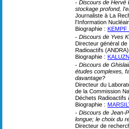
-
Discours de Hervé K
stockage profond, l'e
Journaliste à La Rec
l'Information Nucléa
Biographie :
KEMPF 
-
Discours de Yves Ka
Directeur général de
Radioactifs (ANDRA)
Biographie :
KALUZN
-
Discours de Ghislai
études complexes, fa
davantage?
Directeur du Laborat
de la Commission Nat
Déchets Radioactifs à
Biographie :
MARSILY
-
Discours de Jean-Pa
longue; le choix du r
Directeur de recherc