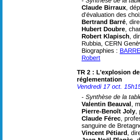
-
Synthèse de la tabl
Claude Birraux
, dé
d'évaluation des choi
Bertrand Barré
, dir
Hubert Doubre
, ch
Robert Klapisch
, d
Rubbia, CERN Genè
Biographies :
BARRE 
Robert
TR 2 : L'explosion de
réglementation
Vendredi 17 oct. 15h1
-
Synthèse de la tabl
Valentin Beauval
, m
Pierre-Benoît Joly
,
Claude Férec
, prof
sanguine de Bretagn
Vincent Pétiard
, di