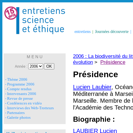
entretiens
|
Journées découverte
|
2006 : La biodiversité du lit
M E N U
évolution
>
Présidence
Année :
Présidence
- Thème 2006
- Programme 2006
Lucien Laubier
, Océano
- Compte rendus
Méditerranée à Marseil
- Intervenants 2006
- Revue de presse
Marseille. Membre de 
- Conférences en vidéo
l’Académie des Technol
- Interviews des Web-Trotteurs
- Partenaires
Biographie :
- Galerie photos
LAUBIER Lucien