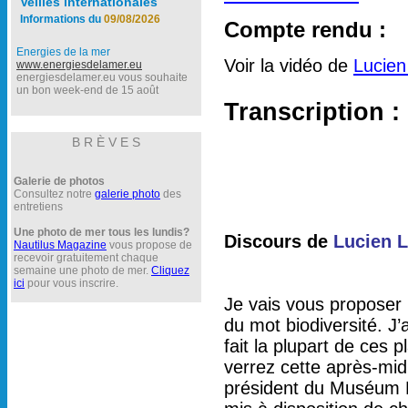
Veilles internationales
Informations du
09/08/2026
Compte rendu :
Energies de la mer
Voir la vidéo de
Lucien
www.energiesdelamer.eu
energiesdelamer.eu vous souhaite
un bon week-end de 15 août
Transcription :
B R È V E S
Galerie de photos
Consultez notre
galerie photo
des
entretiens
Une photo de mer tous les lundis?
Discours de
Lucien L
Nautilus Magazine
vous propose de
recevoir gratuitement chaque
semaine une photo de mer.
Cliquez
ici
pour vous inscrire.
Je vais vous proposer p
du mot biodiversité. J’
fait la plupart de ces
verrez cette après-midi e
président du Muséum Na