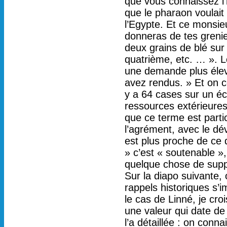
que vous connaissez l’h
que le pharaon voulait 
l’Egypte. Et ce monsi
donneras de tes grenie
deux grains de blé sur 
quatrième, etc. … ». Le
une demande plus élev
avez rendus. » Et on c
y a 64 cases sur un échi
ressources extérieure
que ce terme est partic
l’agrément, avec le dév
est plus proche de ce 
» c’est « soutenable », 
quelque chose de suppo
Sur la diapo suivante, 
rappels historiques s’i
le cas de Linné, je cro
une valeur qui date de 
l’a détaillée : on conna