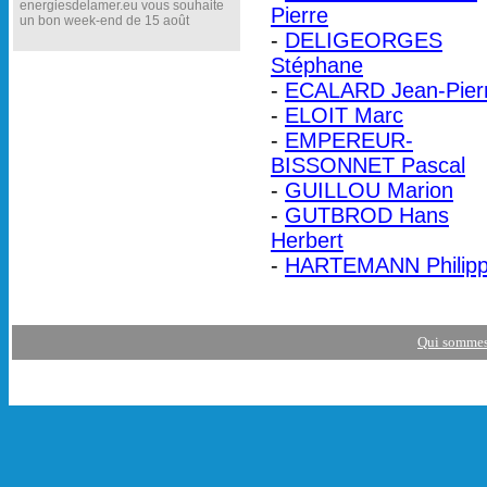
energiesdelamer.eu vous souhaite
Pierre
un bon week-end de 15 août
-
DELIGEORGES
Stéphane
-
ECALARD Jean-Pier
-
ELOIT Marc
-
EMPEREUR-
BISSONNET Pascal
-
GUILLOU Marion
-
GUTBROD Hans
Herbert
-
HARTEMANN Philip
Qui sommes