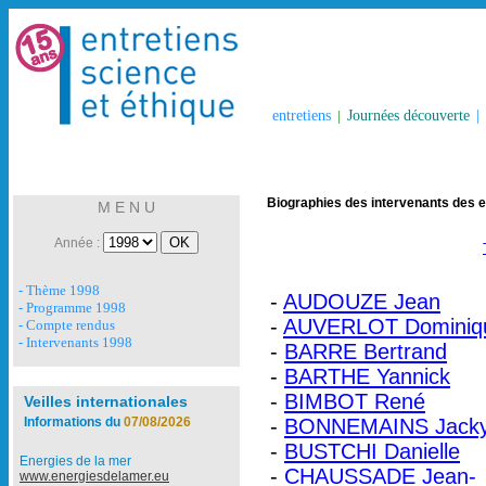
entretiens
|
Journées découverte
|
Biographies des intervenants des e
M E N U
Année :
- Thème 1998
-
AUDOUZE Jean
- Programme 1998
-
AUVERLOT Dominiq
- Compte rendus
- Intervenants 1998
-
BARRE Bertrand
-
BARTHE Yannick
-
BIMBOT René
Veilles internationales
Informations du
07/08/2026
-
BONNEMAINS Jack
-
BUSTCHI Danielle
Energies de la mer
-
CHAUSSADE Jean-
www.energiesdelamer.eu