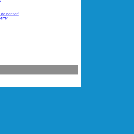
O
 de penser"
Terre"