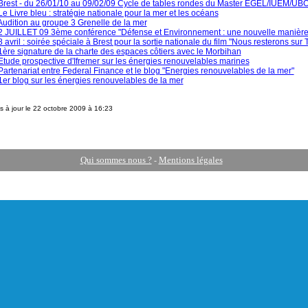
Brest - du 26/01/10 au 09/02/09 Cycle de tables rondes du Master EGEL/IUEM/UB
Le Livre bleu : stratégie nationale pour la mer et les océans
Audition au groupe 3 Grenelle de la mer
2 JUILLET 09 3ème conférence "Défense et Environnement : une nouvelle manière
8 avril : soirée spéciale à Brest pour la sortie nationale du film "Nous resterons sur 
1ère signature de la charte des espaces côtiers avec le Morbihan
Etude prospective d'Ifremer sur les énergies renouvelables marines
Partenariat entre Federal Finance et le blog "Energies renouvelables de la mer"
1er blog sur les énergies renouvelables de la mer
s à jour le 22 octobre 2009 à 16:23
Qui sommes nous ?
Mentions légales
-