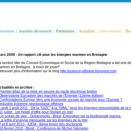
ntretiens
|
Journées découverte
|
Partenaires
|
Actualités
|
Interventions
|
Bou
ars 2009 - Un rapport clé pour les énergies marines en Bretagne
a section Mer du Conseil Economique et Social de la Région Bretagne a fait une étu
arines en Bretagne : à nous de jouer!".
etrouver plus d'information sur le blog
http://science-ethique.blogspot.com
ctualités en archive :
Premier bilan de la mise en oeuvre du pacte électrique breton
Observatoire Européen des marchés de l'Energie (13ème édition)
Confrontations Europe Vers une économie sociale de marché pour l’Europe ?
Industrie éolienne néerlandaise offshore
Lundi 1 août 2011 - De la "GIZC" à la "GIML" pour les énergies renouvelable de la m
11 juillet : 1er Appel d'offre pour l'éolien en mer
Un océan de vies - Océanopolis - Brest, Exposition sur la biodiversité marine.
La lettre d'analyse mensuelle sur les énergies de la mer
7 et 8 avril 2010 - IUEM - 9ème forum des doctorants
18 février 2010 - Brest - Conférence de Michel Glémarec