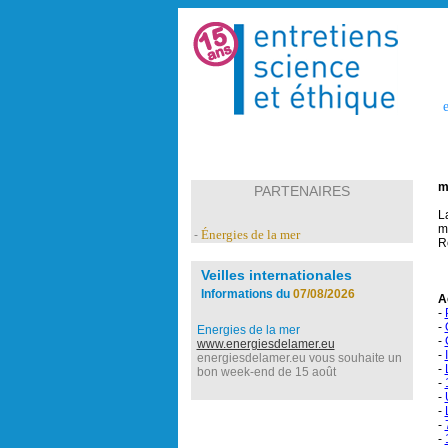
e
m
PARTENAIRES
L
m
Énergies de la mer
-
R
Veilles internationales
Informations du
07/08/2026
A
-
-
Energies de la mer
-
www.energiesdelamer.eu
-
energiesdelamer.eu vous souhaite un
-
bon week-end de 15 août
-
-
-
-
-