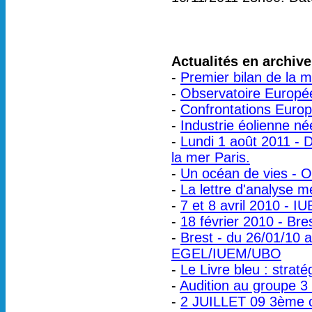
Actualités en archive
-
Premier bilan de la m
-
Observatoire Europée
-
Confrontations Europ
-
Industrie éolienne né
-
Lundi 1 août 2011 - 
la mer Paris.
-
Un océan de vies - Oc
-
La lettre d'analyse m
-
7 et 8 avril 2010 - 
-
18 février 2010 - Br
-
Brest - du 26/01/10 
EGEL/IUEM/UBO
-
Le Livre bleu : strat
-
Audition au groupe 3
-
2 JUILLET 09 3ème c