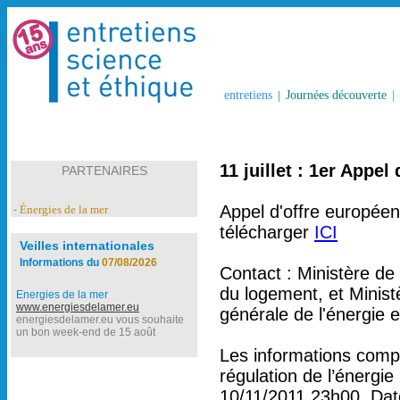
entretiens
|
Journées découverte
|
11 juillet : 1er Appel
PARTENAIRES
Appel d'offre europée
Énergies de la mer
-
télécharger
ICI
Veilles internationales
Informations du
07/08/2026
Contact : Ministère de
du logement, et Ministè
Energies de la mer
www.energiesdelamer.eu
générale de l'énergie
energiesdelamer.eu vous souhaite
un bon week-end de 15 août
Les informations comp
régulation de l’énergie
10/11/2011 23h00. Date