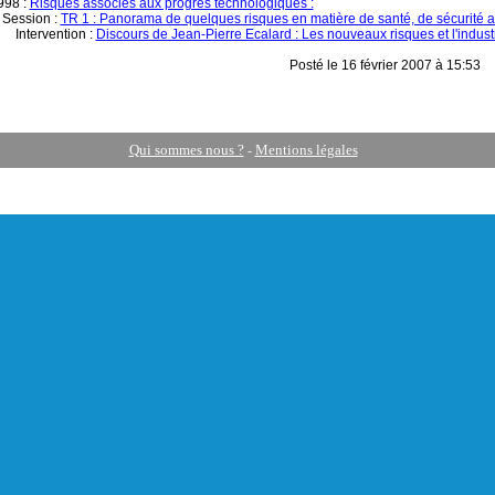
998 :
Risques associés aux progrès technologiques :
ession :
TR 1 : Panorama de quelques risques en matière de santé, de sécurité a
ntervention :
Discours de Jean-Pierre Ecalard : Les nouveaux risques et l'indust
Posté le 16 février 2007 à 15:53
Qui sommes nous ?
Mentions légales
-