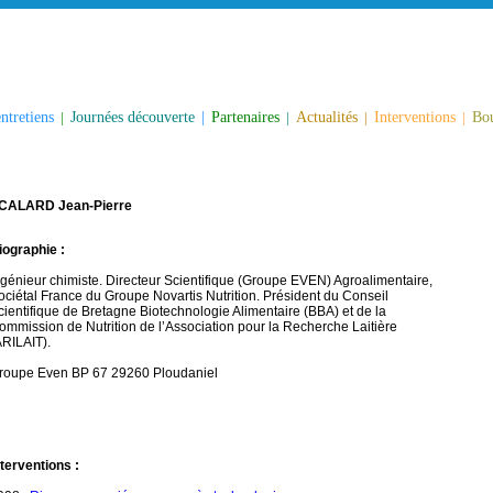
ntretiens
|
Journées découverte
|
Partenaires
|
Actualités
|
Interventions
|
Bou
CALARD Jean-Pierre
iographie :
ngénieur chimiste. Directeur Scientifique (Groupe EVEN) Agroalimentaire,
ociétal France du Groupe Novartis Nutrition. Président du Conseil
cientifique de Bretagne Biotechnologie Alimentaire (BBA) et de la
ommission de Nutrition de l’Association pour la Recherche Laitière
ARILAIT).
roupe Even BP 67 29260 Ploudaniel
nterventions :