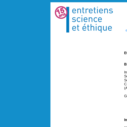
e
E
B
I
S
S
C
(
G
I