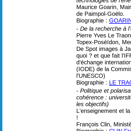
technologies de l'éne
Maurice Goarin, Mai
de Paimpol-Goëlo.
Biographie :
GOARIN
-
De la recherche à l
Pierre Yves Le Traon
Topex-Poséïdon, Me
De Spot images à Ja
quoi ? et que fait l
d’échange internatio
(IODE) de la Commis
l’UNESCO)
Biographie :
LE TRAO
-
Politique et polari
cohérence : universit
les objectifs)
L'enseignement et la
!
François Clin, Minis