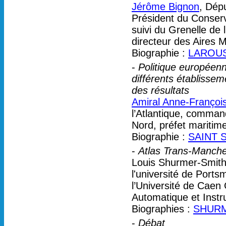
Jérôme Bignon
, Dép
Président du Conserv
suivi du Grenelle de 
directeur des Aires 
Biographie :
LAROUSS
-
Politique européen
différents établisse
des résultats
Amiral Anne-François
l’Atlantique, comman
Nord, préfet maritime
Biographie :
SAINT S
-
Atlas Trans-Manche
Louis Shurmer-Smith 
l'université de Ports
l’Université de Cae
Automatique et Inst
Biographies :
SHURM
-
Débat