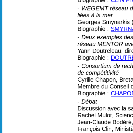
Biographie :
CLIN Fr
-
WEGEMT réseau de 2
liées à la mer
Georges Smynarkis (
Biographie :
SMYRNA
-
Deux exemples des 
réseau MENTOR ave
Yann Doutreleau, dire
Biographie :
DOUTRE
-
Consortium de rech
de compétitivité
Cyrille Chapon, Bret
Membre du Conseil d
Biographie :
CHAPON 
-
Débat
Discussion avec la sa
Rachel Mulot, Scienc
Jean-Claude Bodéré,
François Clin, Minis