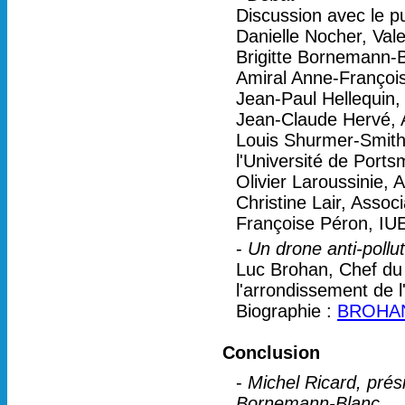
Discussion avec le pu
Danielle Nocher, Val
Brigitte Bornemann-B
Amiral Anne-François
Jean-Paul Hellequin,
Jean-Claude Hervé, A
Louis Shurmer-Smith,
l'Université de Port
Olivier Laroussinie,
Christine Lair, Associ
Françoise Péron, I
-
Un drone anti-pollu
Luc Brohan, Chef du 
l'arrondissement de l
Biographie :
BROHAN
Conclusion
-
Michel Ricard, prési
Bornemann-Blanc