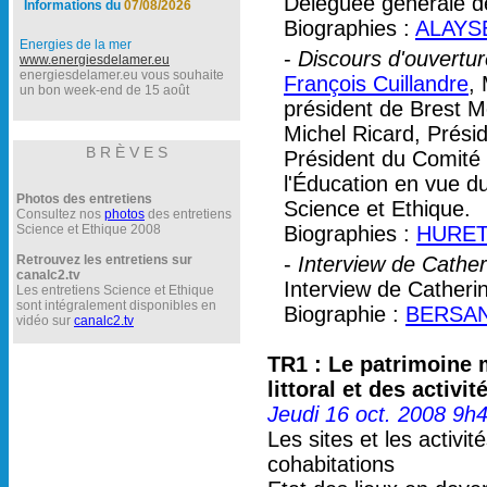
Déléguée générale de
Informations du
07/08/2026
Biographies :
ALAYSE
Energies de la mer
-
Discours d'ouvertur
www.energiesdelamer.eu
energiesdelamer.eu vous souhaite
François Cuillandre
,
un bon week-end de 15 août
président de Brest 
Michel Ricard, Prési
B R È V E S
Président du Comité 
l'Éducation en vue d
Photos des entretiens
Science et Ethique.
Consultez nos
photos
des entretiens
Science et Ethique 2008
Biographies :
HURET 
Retrouvez les entretiens sur
-
Interview de Cather
canalc2.tv
Interview de Cather
Les entretiens Science et Ethique
sont intégralement disponibles en
Biographie :
BERSANI
vidéo sur
canalc2.tv
TR1 : Le patrimoine 
littoral et des activi
Jeudi 16 oct. 2008 9h
Les sites et les activit
cohabitations