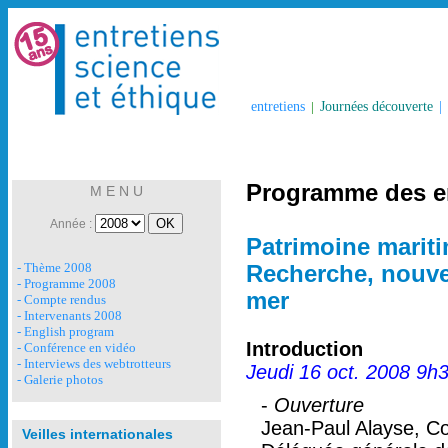
entretiens
|
Journées découverte
|
Programme des en
M E N U
Année :
Patrimoine mariti
- Thème 2008
Recherche, nouve
- Programme 2008
mer
- Compte rendus
- Intervenants 2008
- English program
Introduction
- Conférence en vidéo
- Interviews des webtrotteurs
Jeudi 16 oct. 2008 9h
- Galerie photos
-
Ouverture
Jean-Paul Alayse, Co
Veilles internationales