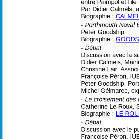
entre Paimpol et l’ile
Par Didier Calmels, 
Biographie :
CALMELS
-
Porthmouth Naval B
Peter Goodship
Biographie :
GOODSH
-
Débat
Discussion avec la sa
Didier Calmels, Mair
Christine Lair, Associ
Françoise Péron, I
Peter Goodship, Por
Michel Gélmarec, ex
-
Le croisement des 
Catherine Le Roux,
Biographie :
LE ROUX
-
Débat
Discussion avec le pu
Françoise Péron, I