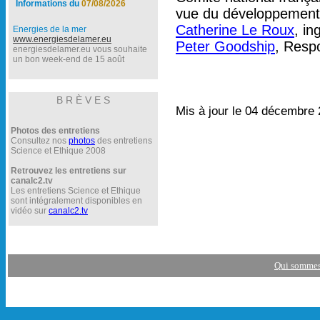
Informations du
07/08/2026
vue du développement d
Catherine Le Roux
, i
Energies de la mer
www.energiesdelamer.eu
Peter Goodship
, Resp
energiesdelamer.eu vous souhaite
un bon week-end de 15 août
B R È V E S
Mis à jour le 04 décembre 
Photos des entretiens
Consultez nos
photos
des entretiens
Science et Ethique 2008
Retrouvez les entretiens sur
canalc2.tv
Les entretiens Science et Ethique
sont intégralement disponibles en
vidéo sur
canalc2.tv
Qui sommes