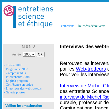
entretiens
|
Journées découverte
|
Interviews des webtr
M E N U
Année :
Retrouvez les interven
- Thème 2008
par les
Web-trotteurs
d
- Programme 2008
- Compte rendus
Pour voir les interview
- Intervenants 2008
- English program
- Conférence en vidéo
Interview de Michel G
- Interviews des webtrotteurs
des entretiens Science
- Galerie photos
interview de Michel Ri
durable, professeur de
Veilles internationales
Comité national frança