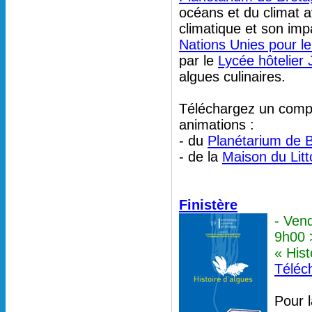
océans et du climat 
climatique et son impa
Nations Unies pour 
par le
Lycée hôtelier
algues culinaires.
Téléchargez un compl
animations :
- du
Planétarium de 
- de la
Maison du Litt
Finistère
- Ven
9h00 
« Hist
Téléc
Pour 