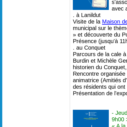
s'ass
avec 
. à Lanildut
Visite de la
Maison de
municipal sur le thèm
» et découverte du Po
Présence (jusqu'à 11
. au Conquet
Parcours de la cale à
Burdin et Michèle Gen
historien du Conquet
Rencontre organisée à
animatrice (Amitiés 
des résidents qui ont 
Présentation de l'expo
- Jeu
9h00 
« A la