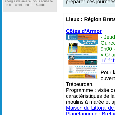
préparer ces journées
energiesdelamer.eu vous souhaite
un bon week-end de 15 août
Lieux : Région Bret
Côtes d’Armor
- Jeud
Guire
9h00 
« Chan
Téléch
Pour 
ouver
Trébeurden.
Programme : visite de
caractéristiques de l
moulins à marée et a
Maison du Littoral de
Planétarium de Bret