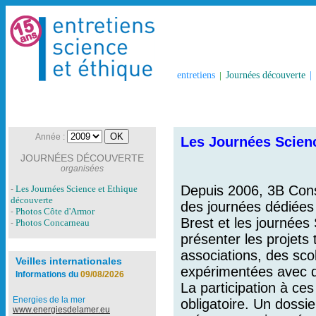
entretiens
|
Journées découverte
|
Année :
Les Journées Scienc
JOURNÉES DÉCOUVERTE
organisées
Depuis 2006, 3B Conse
Les Journées Science et Ethique
-
découverte
des journées dédiées 
Photos Côte d'Armor
-
Brest et les journée
Photos Concarneau
-
présenter les projets
associations, des scol
Veilles internationales
expérimentées avec d
Informations du
09/08/2026
La participation à ces
Energies de la mer
obligatoire. Un dossi
www.energiesdelamer.eu