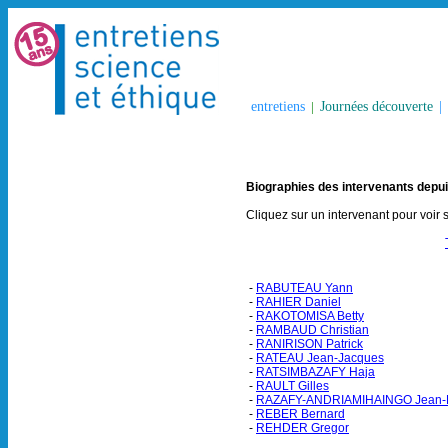
entretiens
|
Journées découverte
|
Biographies des intervenants depu
Cliquez sur un intervenant pour voir 
-
RABUTEAU Yann
-
RAHIER Daniel
-
RAKOTOMISA Betty
-
RAMBAUD Christian
-
RANIRISON Patrick
-
RATEAU Jean-Jacques
-
RATSIMBAZAFY Haja
-
RAULT Gilles
-
RAZAFY-ANDRIAMIHAINGO Jean-P
-
REBER Bernard
-
REHDER Gregor