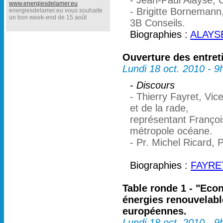
- Jean-Paul Alayse, 
www.energiesdelamer.eu
- Brigitte Bornemann
energiesdelamer.eu vous souhaite
un bon week-end de 15 août
3B Conseils.
Biographies :
ALAYSE
Ouverture des entret
Lundi 18 oct. 2010 - 9
-
Discours
- Thierry Fayret, Vic
et de la rade,
représentant Françoi
métropole océane.
- Pr. Michel Ricard, 
Biographies :
FAYRET
Table ronde 1 - "Econ
énergies renouvelabl
européennes.
Lundi 18 oct. 2010 - 