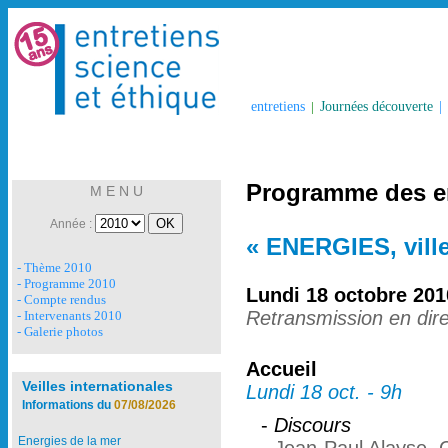
entretiens
|
Journées découverte
|
Programme des en
M E N U
Année :
« ENERGIES, ville
- Thème 2010
- Programme 2010
Lundi 18 octobre 201
- Compte rendus
Retransmission en dir
- Intervenants 2010
- Galerie photos
Accueil
Veilles internationales
Lundi 18 oct. - 9h
Informations du
07/08/2026
-
Discours
Energies de la mer