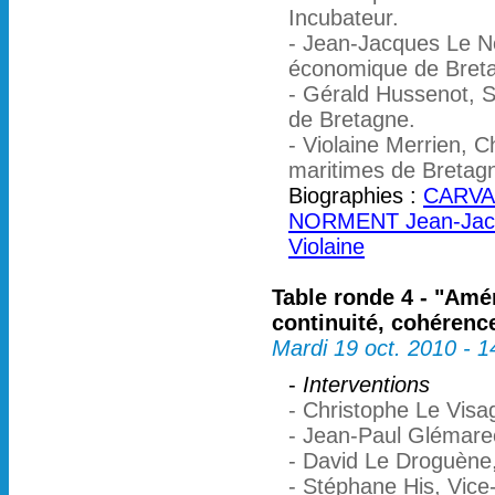
Incubateur.
- Jean-Jacques Le No
économique de Bret
- Gérald Hussenot, S
de Bretagne.
- Violaine Merrien, 
maritimes de Bretag
Biographies :
CARVA
NORMENT Jean-Jac
Violaine
Table ronde 4 - "Amén
continuité, cohérenc
Mardi 19 oct. 2010 - 
-
Interventions
- Christophe Le Visa
- Jean-Paul Glémarec
- David Le Droguène
- Stéphane His, Vice