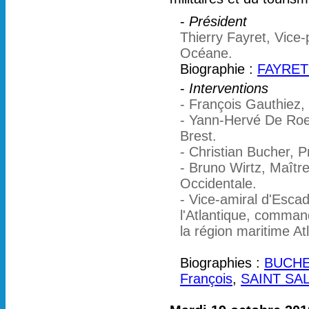
-
Président
Thierry Fayret, Vice-
Océane.
Biographie :
FAYRET 
-
Interventions
- François Gauthiez,
- Yann-Hervé De Roec
Brest.
- Christian Bucher, P
- Bruno Wirtz, Maîtr
Occidentale.
- Vice-amiral d'Esca
l'Atlantique, comman
la région maritime A
Biographies :
BUCHER
François
,
SAINT SAL