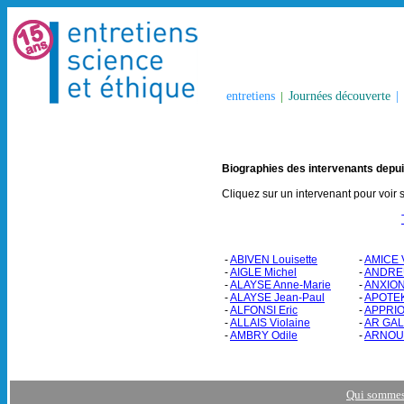
entretiens
|
Journées découverte
|
Biographies des intervenants depu
Cliquez sur un intervenant pour voir 
-
ABIVEN Louisette
-
AMICE 
-
AIGLE Michel
-
ANDREU
-
ALAYSE Anne-Marie
-
ANXION
-
ALAYSE Jean-Paul
-
APOTEK
-
ALFONSI Eric
-
APPRIO
-
ALLAIS Violaine
-
AR GAL
-
AMBRY Odile
-
ARNOUL
Qui sommes