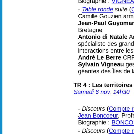
Biographie :
VIGNEAU
-
Table ronde
suite
(
Camille Gouzien arma
Jean-Paul Guyomar
Bretagne
Antonio di Natale
Aq
spécialiste des gra
interactions entre le
André Le Berre
CR
Sylvain Vigneau
ges
géantes des Îles de 
TR 4 : Les territoires
Samedi 6 nov. 14h30
-
Discours
(
Compte re
Jean Boncoeur
, Pro
Biographie :
BONCO
-
Discours
(
Compte re