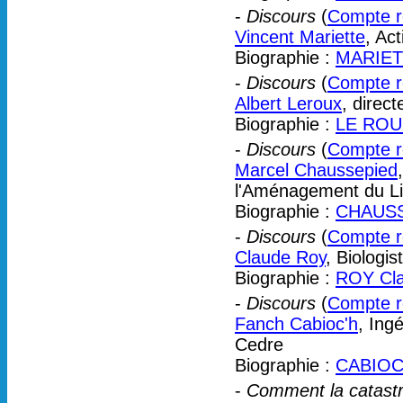
-
Discours
(
Compte re
Vincent Mariette
, Ac
Biographie :
MARIET
-
Discours
(
Compte re
Albert Leroux
, direc
Biographie :
LE ROUX
-
Discours
(
Compte re
Marcel Chaussepied
l'Aménagement du Lit
Biographie :
CHAUSS
-
Discours
(
Compte re
Claude Roy
, Biologis
Biographie :
ROY Cl
-
Discours
(
Compte re
Fanch Cabioc'h
, Ing
Cedre
Biographie :
CABIOC’
-
Comment la catastr