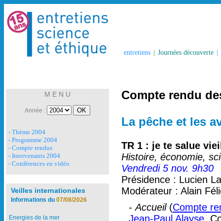
entretiens
|
Journées découverte
|
Compte rendu des
M E N U
Année :
La pêche et les a
- Thème 2004
- Programme 2004
TR 1 : je te salue vie
- Compte rendus
Histoire, économie, sc
- Intervenants 2004
- Conférences en vidéo
Vendredi 5 nov. 9h30
Présidence : Lucien La
Modérateur : Alain Fé
Veilles internationales
Informations du
07/08/2026
-
Accueil
(
Compte ren
Jean-Paul Alayse
, C
Energies de la mer