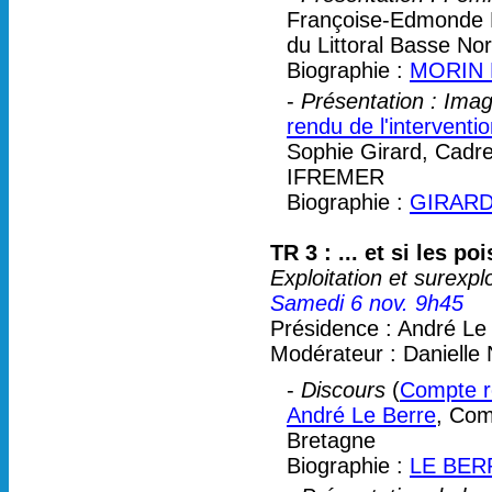
Françoise-Edmonde M
du Littoral Basse No
Biographie :
MORIN 
-
Présentation : Imag
rendu de l'interventi
Sophie Girard, Cadre
IFREMER
Biographie :
GIRARD
TR 3 : ... et si les p
Exploitation et surexpl
Samedi 6 nov. 9h45
Présidence : André Le
Modérateur : Danielle
-
Discours
(
Compte re
André Le Berre
, Com
Bretagne
Biographie :
LE BER