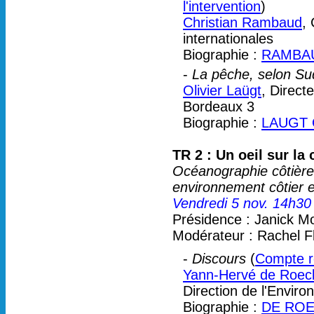
l'intervention
)
Christian Rambaud
,
internationales
Biographie :
RAMBAUD
-
La pêche, selon S
Olivier Laügt
, Direct
Bordeaux 3
Biographie :
LAUGT O
TR 2 : Un oeil sur la 
Océanographie côtière o
environnement côtier et
Vendredi 5 nov. 14h30
Présidence : Janick M
Modérateur : Rachel F
-
Discours
(
Compte re
Yann-Hervé de Roec
Direction de l'Envir
Biographie :
DE ROE