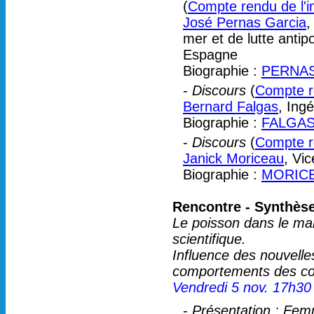
(
Compte rendu de l'i
José Pernas Garcia
,
mer et de lutte anti
Espagne
Biographie :
PERNAS
-
Discours
(
Compte re
Bernard Falgas
, Ing
Biographie :
FALGAS
-
Discours
(
Compte re
Janick Moriceau
, Vi
Biographie :
MORICE
Rencontre - Synthès
Le poisson dans le marc
scientifique.
Influence des nouvelle
comportements des con
Vendredi 5 nov. 17h30
-
Présentation : Fem