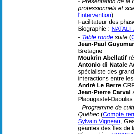
-
Présentation de la 
professionnels et sci
l'intervention
)
Facilitateur des phas
Biographie :
NATALI 
-
Table ronde
suite
(
Jean-Paul Guyomar
Bretagne
Moukrin Abellatif
ré
Antonio di Natale
Aq
spécialiste des gra
interactions entre le
André Le Berre
CR
Jean-Pierre Carval
s
Plaougastel-Daoulas
-
Programme de cultu
Québec
(
Compte rend
Sylvain Vigneau
, Ge
géantes des Îles de 