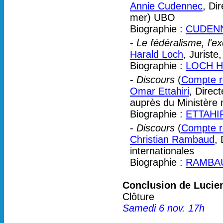
Annie Cudennec
, Di
mer) UBO
Biographie :
CUDENN
-
Le fédéralisme, l'
Harald Loch
, Juriste
Biographie :
LOCH H
-
Discours
(
Compte re
Omar Ettahiri
, Direc
auprès du Ministère
Biographie :
ETTAHI
-
Discours
(
Compte re
Christian Rambaud
,
internationales
Biographie :
RAMBAUD
Conclusion de Lucie
Clôture
Samedi 6 nov. 17h