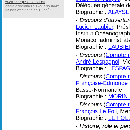
www.energiesdelamer.eu
Déléguée générale de
energiesdelamer.eu vous souhaite
un bon week-end de 15 août
Biographie :
ALAYSE 
-
Discours d'ouvertur
Lucien Laubier
, Prés
Institut Océanographi
Monaco, administrat
Biographie :
LAUBIER
-
Discours
(
Compte re
André Lespagnol
, Vi
Biographie :
LESPAG
-
Discours
(
Compte re
Françoise-Edmonde 
Basse-Normandie
Biographie :
MORIN 
-
Discours
(
Compte re
François Le Foll
, Me
Biographie :
LE FOLL
-
Histoire, rôle et p