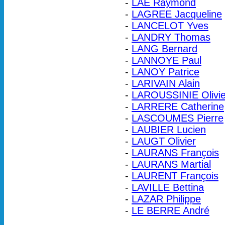
-
LAE Raymond
-
LAGREE Jacqueline
-
LANCELOT Yves
-
LANDRY Thomas
-
LANG Bernard
-
LANNOYE Paul
-
LANOY Patrice
-
LARIVAIN Alain
-
LAROUSSINIE Olivie
-
LARRERE Catherine
-
LASCOUMES Pierre
-
LAUBIER Lucien
-
LAUGT Olivier
-
LAURANS François
-
LAURANS Martial
-
LAURENT François
-
LAVILLE Bettina
-
LAZAR Philippe
-
LE BERRE André